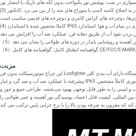
(3) طراحی فوق العاده جمع و جور که تقریباً با تمام موتورسیکلت ها سازگار است: بدنه لامپ مینیاتوری با ساختار یکپارچه نیاز به اصلاح کاسه لامپ یا سوراخ های مته را از بین می برد. کانکتور H4 امکان تعویض
(4) کاملا محصور شده با استاندارد IP65 ضد آب و ضد گرد و غبار برای پایداری در تمام آب و هوا. استاندارد IP65 مقاومت در برابر باران شدید، شرایط گل آلود و استفاده در خارج از جاده را تضمین می کند. طراحی
مزیت
این چراغ موتورسیکلت بدون فن Luxfighter طراحی سنتی فن را حذف می کند و از مشکلات رایج مانند صدای فن، تجمع گرد و غبار و خرابی های مکانیکی جلوگیری می کند. این دستگاه دارای آب بندی کلی
پیشرفته با عملکرد ضد آب و ضد گرد و غبار IP65 است که عملکرد پایدار و بادوام را در تمام شرایط آب و هوایی تضمین می کند. مجهز به یک تراشه ساطع کننده نور با روشنایی بالا، الگوهای نوری کاملاً مشخص،
ر شب و ایمنی را به طور قابل توجهی بهبود می‌بخشد. طراحی جمع و جور و
بین المللی، کیفیت قابل اعتماد، پوسیدگی نور آهسته و عمر طولانی را