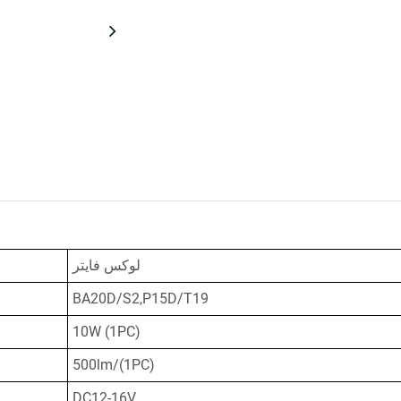
لوکس فایتر
BA20D/S2,P15D/T19
10W (1PC)
500lm/(1PC)
DC12-16V