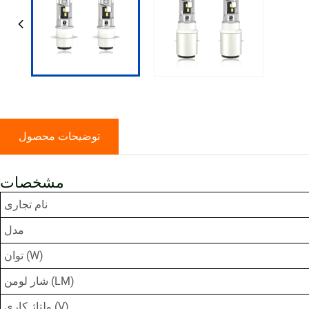
توضیحات محصول
مشخصات
نام تجاری
مدل
توان (W)
شار لومن (LM)
ولتاژ کاری (V)