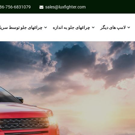
86-756-6831079
sales@luxfighter.com
لامپ های دیگر
چراغهای جلو به اندازه
چراغهای جلو توسط سریا