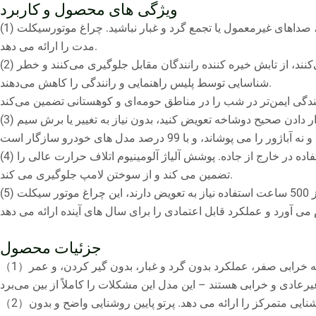
ویژگی های محصول و کاربرد
(1) اطمینان بخش و بادوام – دیگر نگران خرابی فن، صداهای غیرمعمول یا تجمع گرد و غبار نباشید. چراغ موتورسیکلت LED بدون فن Luxfighter هیچ نقصی را ارائه نمی دهد و عملکرد قابل اعتماد و دوام طولانی
مدت را ارائه می دهد.
(2) ایمنی بیشتر در شب: پرتوهای پایین بدون تابش خیره کننده عمل می کنند. نورهای بالا دید واضحی را در فواصل با زوایای پرتو تند فراهم می‌کنند، از تابش خیره کننده رانندگان مقابل جلوگیری می‌کنند و خطر
شناسایی توسط پلیس راهنمایی و رانندگی را کاهش می‌دهند.
(4) بسیار ضد آب و با دوام، حفظ عملکرد پایدار حتی در شرایط بارانی یا باد. مقاوم در برابر نفوذ آب در هنگام باران، شستشوی خودرو یا استفاده در خارج از جاده. پوشش آلیاژ آلومینیوم اتلاف حرارت عالی را
تضمین می کند و از سوختن لامپ جلوگیری می کند.
(5) طول عمر بسیار طولانی: برخلاف لامپ های هالوژن معمولی که تنها پس از 500 ساعت استفاده نیاز به تعویض دارند، این چراغ موتور سیکلت LED تا 50000 ساعت با حداقل کاهش روشنایی در مدت زمان
جزئیات محصول
（1）طراحی خنک کننده حالت جامد بدون فن: دارای یک هیت سینک آلومینیومی یکپارچه با چگالی بالا بدون فن داخلی است. مزایا: نویز صفر، نقطه خرابی صفر، عملکرد بدون گرد و غبار، بدون گیر کردن، و عمر
（2）روشنایی بالا + لومن بالا: طراحی نور مخصوص موتورسیکلت که دارای یک تراشه سفارشی با کارایی بالا است که روشنایی استثنایی و روشنایی متمرکز را ارائه می دهد. پرتو پایین روشنایی واضح و بدون