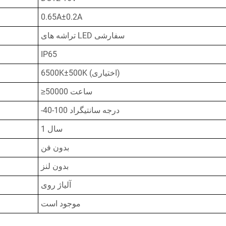
0.65A±0.2A
تراشه های LED سفارشی
IP65
6500K±500K (اختیاری)
≥50000 ساعت
-40-100 درجه سانتیگراد
1 سال
بدون فن
بدون لنز
آلیاژ روی
موجود است