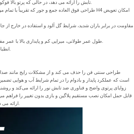
تابش را ارائه می دهد، در حالی که پرتو بالا فوکوس قوی و دامنه روشنایی گسترده را ارائه می دهد. ایده آل برای موتورسواری در شب: پوشش نور یکنواخت بدون لکه های تاریک یا انتشار نور.
（5）طول عمر طولانی، میرایی کم و پایداری بالا با عمر مفید ≥50000 ساعت؛ دمای اتلاف گرما در حالت جامد پایین، فروپاشی نور آهسته و روشنایی پایدار در دوره های طولانی را نشان می دهد.
（6）گواهینامه انطباق کامل: گواهینامه های کامل CE/FCC/E-MARK. انطباق نوری؛ بدون خیرگی؛ تخلفات ناسازگار؛ و آماده برای بازرسی سالانه.
زوایای پرتوی واضح و فناوری ضد تابش نور را ارائه می‌کند و روشنای
قابل حمل امکان نصب مستقیم پلاگین و بازی بدون تغییر را فراهم می 
ارائه می دهد، که آن را به گزینه ای عالی برای ارتقاء نور موتور سیکلت تبدیل می کند که مقرون به صرفه بودن بالا را با نرخ خرابی پایین ترکیب می کند.