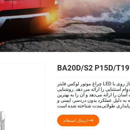
چر
BA20D/S2 P15D/T19 M
چراغ موتور لوکس فایتر LED بدون فن با طراحی خنک کننده حالت جامد بدون فن با رادیاتور آلیاژ روی با
ام استثنایی را ارائه می دهد. روشنایی
ان را ارائه می‌دهد و آن را به بهترین
 به دلیل عملکرد بدون دردسر، ایمنی و
ده است.

ارسال استعلام