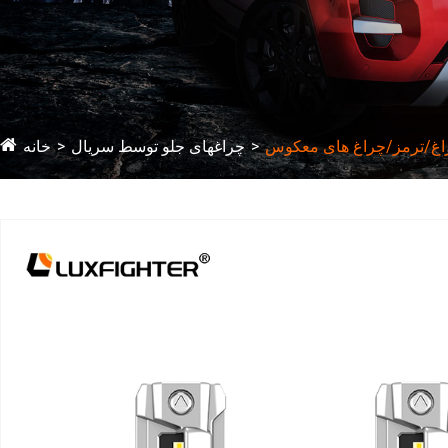
اغ/ترمز/چراغ های معکوس
چراغهای جلو توسط سریال
خانه