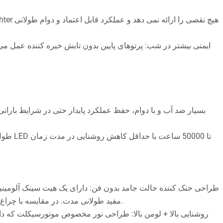
مفید طولانی مدت. در مقایسه با چراغ‌های جلو مجهز به فن معمولی: فن‌ها مستعد پیری، نفوذ شن، صداهای غیرعادی و خرابی هستند – این مدل این مشکلات را کاملاً از بین می‌برد.