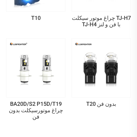
چراغ موتور سیکلت TJ-H7
T10
TJ-H4 با فن و لنز
T20 بدون فن
BA20D/S2 P15D/T19
چراغ موتورسیکلت بدون
فن